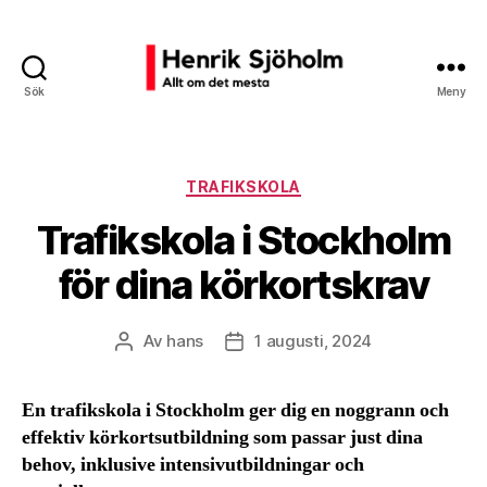
Sök
Meny
Henrik
Sjöholm
Kategorier
TRAFIKSKOLA
Trafikskola i Stockholm
för dina körkortskrav
Av
hans
1 augusti, 2024
Inläggsförfattare
Inläggsdatum
En trafikskola i Stockholm ger dig en noggrann och
effektiv körkortsutbildning som passar just dina
behov, inklusive intensivutbildningar och