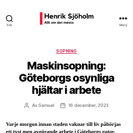
Sök
Meny
Henrik
Sjöholm
Kategorier
SOPNING
Maskinsopning:
Göteborgs osynliga
hjältar i arbete
Av
Samuel
16 december, 2023
Inläggsförfattare
Inläggsdatum
Varje morgon innan staden vaknar till liv påbörjas
ett tyst men avgörande arbete i Göteborgs gator.