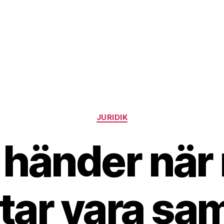
Kategorier
JURIDIK
 händer när
utar vara sa