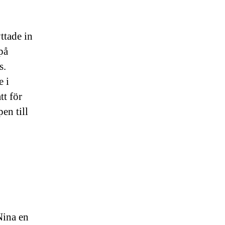
ttade in
på
s.
e i
tt för
en till
Nina en