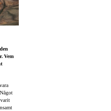
 den
r. Vem
nt
 vara
. Något
varit
ensamt