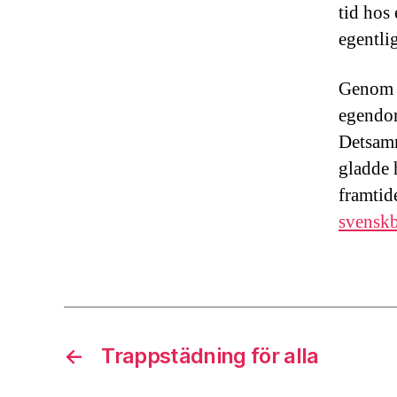
tid hos
egentlig
Genom j
egendom
Detsamm
gladde 
framtid
svenskb
←
Trappstädning för alla