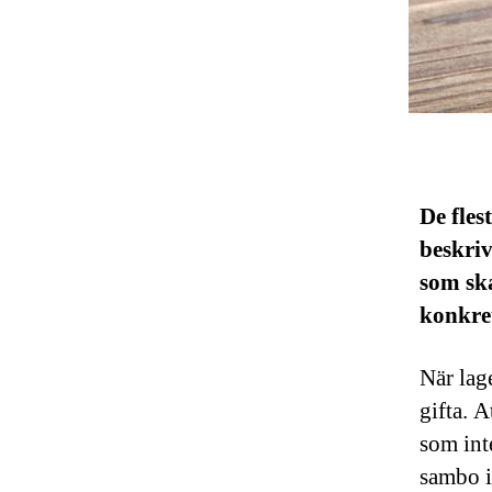
De fles
beskri
som sk
konkre
När lag
gifta. A
som int
sambo i