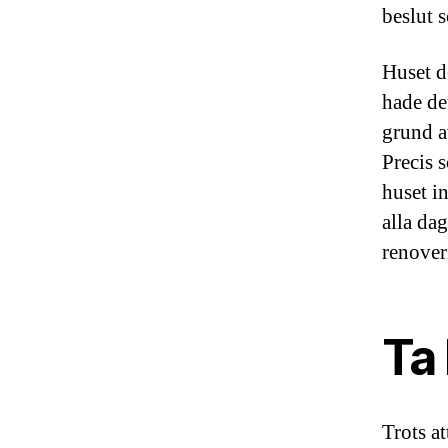
beslut 
Huset d
hade de
grund a
Precis s
huset in
alla da
renover
Ta 
Trots a