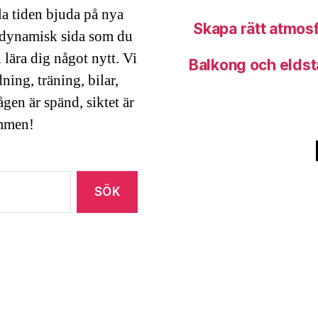
la tiden bjuda på nya
Skapa rätt atmosf
en dynamisk sida som du
l lära dig något nytt. Vi
Balkong och eldsta
ing, träning, bilar,
en är spänd, siktet är
ommen!