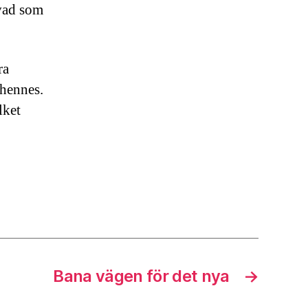
vad som
ra
 hennes.
lket
Bana vägen för det nya
→